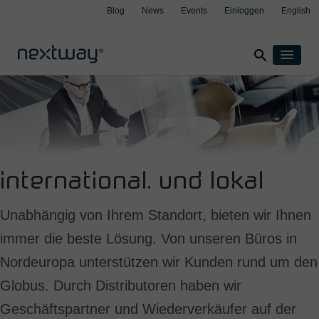
Blog
News
Events
Einloggen
English
search
Home
Produkte
Lösungen
Nach Branche
Fallbeispiele
clear
clear
clear
clear
international. und lokal
Versicherung
Über uns
Produktion
Support
Unabhängig von Ihrem Standort, bieten wir Ihnen
Transport & Logistik
immer die beste Lösung. Von unseren Büros in
Kontakt
Wealth Management
Nordeuropa unterstützen wir Kunden rund um den
Nach Integration
Globus. Durch Distributoren haben wir
Aspect4
Geschäftspartner und Wiederverkäufer auf der
M3