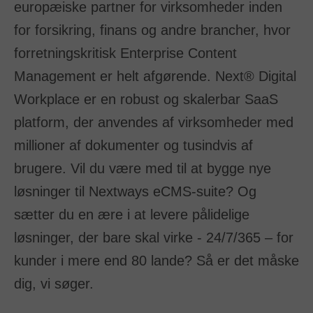
europæiske partner for virksomheder inden
SAP
for forsikring, finans og andre brancher, hvor
Other
forretningskritisk Enterprise Content
By business need
Management er helt afgørende. Next® Digital
Document Management
Workplace er en robust og skalerbar SaaS
Document Archiving
platform, der anvendes af virksomheder med
Invoice Processing
millioner af dokumenter og tusindvis af
Contract Management
Email Automation
brugere. Vil du være med til at bygge nye
Bank Statement Processing
løsninger til Nextways eCMS-suite? Og
Mailroom Automation
sætter du en ære i at levere pålidelige
løsninger, der bare skal virke - 24/7/365 – for
kunder i mere end 80 lande? Så er det måske
dig, vi søger.