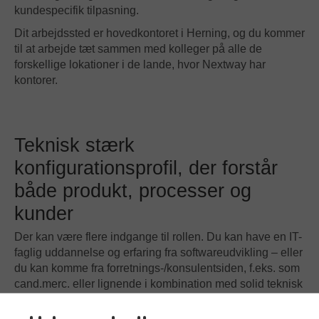
kundespecifik tilpasning.
Dit arbejdssted er hovedkontoret i Herning, og du kommer
til at arbejde tæt sammen med kolleger på alle de
forskellige lokationer i de lande, hvor Nextway har
kontorer.
Teknisk stærk
konfigurationsprofil, der forstår
både produkt, processer og
kunder
Der kan være flere indgange til rollen. Du kan have en IT-
faglig uddannelse og erfaring fra softwareudvikling – eller
du kan komme fra forretnings-/konsulentsiden, f.eks. som
cand.merc. eller lignende i kombination med solid teknisk
indsigt fra en softwarevirksomhed. Det vigtigste er, at du
har erfaring med forretningssoftware, SaaS-platforme