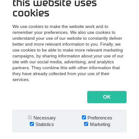
this website uses
eller ERP/CRM-systemer og samtidig har forståelse for
cookies
samt interesse i de administrative processer i en større
virksomhed.
We use cookies to make the website work and to
Du er ikke udvikler – men du elsker struktur, og du er
remember your preferences. We also use cookies to
teknisk nysgerrig, analytisk og logisk tænkende. Vi
understand your use of our website to constantly deliver
lægger stor vægt på, at du er en stærk gatekeeper for
better and more relevant information to you. Finally, we
dokumentationsdisciplin, kvalitet og governance. Du
use cookies to be able to make more relevant marketing
campaigns, by sharing information about your use of our
forstår nemt forretningslogik og kan håndtere og formidle
site with our social media, advertising, and analytics
komplekse – og til tider abstrakte - problemstillinger til
partners. They combine this with other information that
både udviklere, forretningsspecialister og kunder.
they have already collected from your use of their
services.
Som en del af en international organisation får du
kolleger i mange europæiske lande og kunder i mere end
80 lande. Det er derfor nødvendigt, at du behersker
OK
engelsk i skrift og tale.
Necessary
Preferences
Statistics
Marketing
Dit bidrag betyder virkelig noget –
og det gør dit mindset også