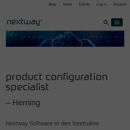
Blog
News
Events
Log in
Deutsch
search
Products
Solutions
By industry
Cases
clear
clear
clear
clear
Insurance
About
Manufacturing
product configuration
Support
Transport & Logistics
specialist
Contact
Wealth management
– Herning
By integration
Aspect4
M3
Nextway Software er den foretrukne
Salesforce