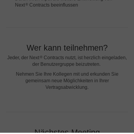
Next
Contracts beeinflussen
®
Wer kann teilnehmen?
Jeder, der Next
Contracts nutzt, ist herzlich eingeladen,
®
der Benutzergruppe beizutreten.
Nehmen Sie Ihre Kollegen mit und erkunden Sie
gemeinsam neue Möglichkeiten in Ihrer
Vertragsabwicklung.
Nächstes Meeting