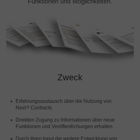
Funktionen und Möglichkeiten.
SAP
Other
By business need
Document Management
Document Archiving
Invoice Processing
Contract Management
Email Automation
Zweck
Bank Statement Processing
Mailroom Automation
Erfahrungsaustausch über die Nutzung von
Next
Contracts
®
Direkten Zugang zu Informationen über neue
Funktionen und Veröffentlichungen erhalten
Durch Ihren Input die weitere Entwicklung von