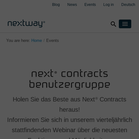
Blog
News
Events
Log in
Deutsch
search
Products
You are here:
Home
/
Events
Solutions
By industry
Cases
clear
clear
clear
clear
Insurance
About
ne<t® contracts
Manufacturing
Support
benutzergruppe
Transport & Logistics
Contact
Wealth management
Holen Sie das Beste aus Next
Contracts
®
By integration
heraus!
Aspect4
Informieren Sie sich in unserem vierteljährlich
M3
stattfindenden Webinar über die neuesten
Salesforce