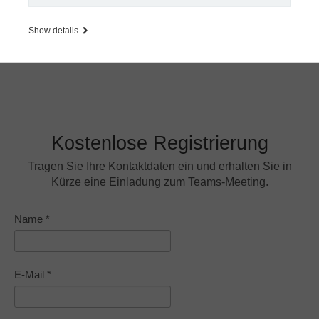
Product Manager, Next® Contracts
smu@nextway.software
Show details
+41 79 551 7118
Kostenlose Registrierung
Tragen Sie Ihre Kontaktdaten ein und erhalten Sie in
Kürze eine Einladung zum Teams-Meeting.
Name
*
E-Mail
*