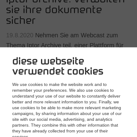
Salesforce
sie ihre dokumente
SAP
sicher
Andere
19.8.2020
Nehmen Sie am Webcast zum
Nach Geschäftsanforderungen
Thema Iptor Archive teil, einer Plattform für
Dokumentenmanagement
die vollständige Verwaltung von
Archivierung
diese webseite
Rechnungsverarbeitung
Geschäftsdokumenten
verwendet cookies
Vertragsmanagement
Erfahren Sie am 19. August um 15:00 Uhr, wie Sie alle
Email‐Automatisierung
We use cookies to make the website work and to
Ihre Geschäftsdokumente effizient erfassen, organisieren
remember your preferences. We also use cookies to
Bankbelegverarbeitung
und teilen können.
understand your use of our website to constantly deliver
better and more relevant information to you. Finally, we
Mailroom‐Automatisierung
Mit dem von Nextway unterstützten Iptor Archive
use cookies to be able to make more relevant marketing
können Sie:
campaigns, by sharing information about your use of our
Erfassen Sie alle Ihre Dokumente effizient — Papier,
site with our social media, advertising, and analytics
Word, Excel, PDFs, E-Mails und mehr.
partners. They combine this with other information that
they have already collected from your use of their
Finden Sie relevante Dokumente schnell und mit
services.