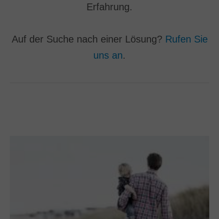
Erfahrung.
Salesforce
SAP
Auf der Suche nach einer Lösung?
Rufen Sie
Andere
uns an
.
Nach Geschäftsanforderungen
Dokumentenmanagement
Archivierung
Rechnungsverarbeitung
Vertragsmanagement
Email‐Automatisierung
Bankbelegverarbeitung
Mailroom‐Automatisierung