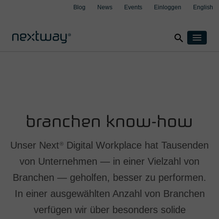
Blog
News
Events
Einloggen
English
search
Home
Produkte
Lösungen
Nach Branche
Fallbeispiele
clear
clear
clear
clear
branchen know-how
Versicherung
Über uns
Produktion
Unser Next
Digital Workplace hat Tausenden
®
Support
Transport & Logistik
von Unternehmen — in einer Vielzahl von
Kontakt
Wealth Management
Branchen — geholfen, besser zu performen.
Nach Integration
In einer ausgewählten Anzahl von Branchen
Aspect4
verfügen wir über besonders solide
M3