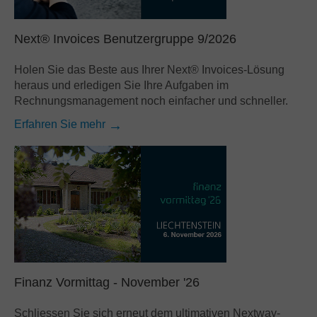
Salesforce
SAP
Next® Invoices Benutzergruppe 9/2026
Andere
Holen Sie das Beste aus Ihrer Next® Invoices-Lösung
heraus und erledigen Sie Ihre Aufgaben im
Nach Geschäftsanforderungen
Rechnungsmanagement noch einfacher und schneller.
Dokumentenmanagement
Erfahren Sie mehr
Archivierung
Rechnungsverarbeitung
Vertragsmanagement
Email‐Automatisierung
Bankbelegverarbeitung
Mailroom‐Automatisierung
Finanz Vormittag - November '26
Schliessen Sie sich erneut dem ultimativen Nextway-