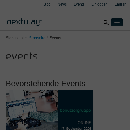
Blog
News
Events
Einloggen
English
search
Home
Sie sind hier:
Startseite
/
Events
Produkte
events
Lösungen
Nach Branche
Fallbeispiele
clear
clear
clear
clear
Versicherung
Über uns
Bevorstehende Events
Produktion
Support
Transport & Logistik
Kontakt
Wealth Management
Nach Integration
Aspect4
M3