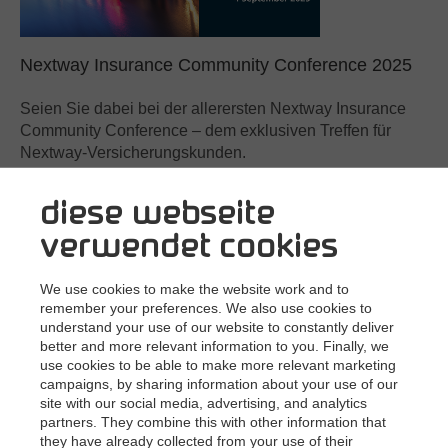
Nextway Insurance Community Conference 2025
Seien Sie dabei bei der allerersten Nextway Insurance
Community Conference – dem exklusiven Treffen für
Nextway-Versicherungskunden.
Erfahren Sie mehr
diese webseite
verwendet cookies
We use cookies to make the website work and to
remember your preferences. We also use cookies to
understand your use of our website to constantly deliver
better and more relevant information to you. Finally, we
use cookies to be able to make more relevant marketing
campaigns, by sharing information about your use of our
site with our social media, advertising, and analytics
Next
Invoices Benutzergruppe 07/2025
®
partners. They combine this with other information that
they have already collected from your use of their