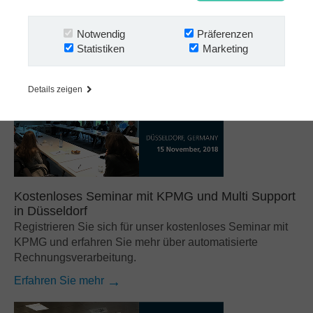
jährliche M3 User Group Meeting vom 13. bis 14. …
Erfahren Sie mehr
Notwendig
Präferenzen
Statistiken
Marketing
Details zeigen
Kostenloses Seminar mit KPMG und Multi Support
in Düsseldorf
Registrieren Sie sich für unser kostenloses Seminar mit
KPMG und erfahren Sie mehr über automatisierte
Rechnungsverarbeitung.
Erfahren Sie mehr