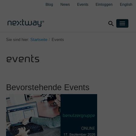
Blog
News
Events
Einloggen
English
search
Home
Sie sind hier:
Startseite
/
Events
Produkte
events
Lösungen
Nach Branche
Fallbeispiele
clear
clear
clear
clear
Versicherung
Über uns
Bevorstehende Events
Produktion
Support
Transport & Logistik
Kontakt
Wealth Management
Nach Integration
Aspect4
M3