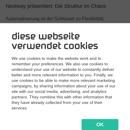
Nextway präsentiert: Die Struktur im Chaos
Automatisierung ist der Schlüssel zu Flexibilität,
Kosteneffizienz und Konformität. Aber wie können wir
Daten aus all den dynamischen Kommunikationska…
diese webseite
Erfahren Sie mehr
verwendet cookies
We use cookies to make the website work and to
remember your preferences. We also use cookies to
understand your use of our website to constantly deliver
better and more relevant information to you. Finally, we
use cookies to be able to make more relevant marketing
campaigns, by sharing information about your use of our
site with our social media, advertising, and analytics
partners. They combine this with other information that
they have already collected from your use of their
Nehmen Sie mit Nextway teil: Jährliches M3 User
services.
Group Treffen
Da Nextway Fertigungsunternehmen betreut, die seit
OK
Jahrzehnten M3 im Einsatz haben, wird Nextway das