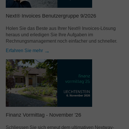
Salesforce
SAP
Next® Invoices Benutzergruppe 9/2026
Andere
Holen Sie das Beste aus Ihrer Next® Invoices-Lösung
heraus und erledigen Sie Ihre Aufgaben im
Nach Geschäftsanforderungen
Rechnungsmanagement noch einfacher und schneller.
Dokumentenmanagement
Erfahren Sie mehr
Archivierung
Rechnungsverarbeitung
Vertragsmanagement
Email‐Automatisierung
Bankbelegverarbeitung
Mailroom‐Automatisierung
Finanz Vormittag - November '26
Schliessen Sie sich erneut dem ultimativen Nextway-